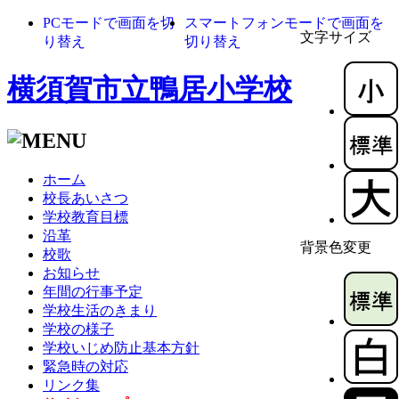
PCモードで画面を切
スマートフォンモードで画面を
文字サイズ
り替え
切り替え
横須賀市立鴨居小学校
ホーム
校長あいさつ
学校教育目標
沿革
背景色変更
校歌
お知らせ
年間の行事予定
学校生活のきまり
学校の様子
学校いじめ防止基本方針
緊急時の対応
リンク集